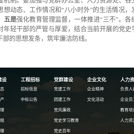
度机制。要加强与党群办公室、人力资源处、各
思想动态、工作情况和“八小时外”的生活情况，
。
五是
强化教育管理监督，一体推进“三不”。
对年轻干部的严管与厚爱，结合当前开展的党史
干部的思想发条，筑牢廉洁防线。
建设
工程招标
党群建设
企业文化
人力
态
招标信息
党建工作
企业精神
负责人
产
中标公告
团建工作
文化活动
企业员
理
党风廉政
教育培
规
党史学习教育
人力资
理
党史百年