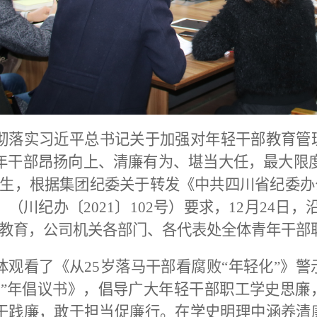
落实习近平总书记关于加强对年轻干部教育管
年干部昂扬向上、清廉有为、堪当大任，
最大限
发生，根据集团纪委关于转发《中共四川省纪委办
（川纪办〔2021〕102号）要求，12月24日
题教育，公司机关各部门、各代表处全体青年干部
体观看了《从25岁落马干部看腐败“年轻化”》
清”年倡议书》，倡导广大年轻干部职工
学史思廉
干践廉，敢于担当促廉行。在学史明理中涵养清