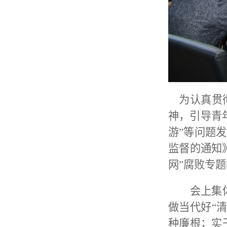
为认真贯彻
神，
引导青
游”等问题
监督的通知》
网”腐败专
会上集
做当代好“
种廉根
；
实