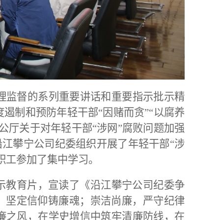
理监督的系列重要讲话和重要指示批示精
度遏制和预防年轻干部“因赌而贪”“以腐养
公厅关于对年轻干部“涉网”腐败问题加强
，沿江攀宁公司纪委组织开展了
年轻干部“涉
职工参加了集中学习。
警示教育片，宣读了《沿江攀宁公司纪委争
，坚定信仰铸廉魂
；
崇洁尚廉，严守纪律
廉之风，在学史增信中筑牢清廉防线，在