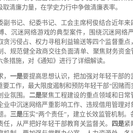
汲取清廉力量，在学史力行中争做清廉表率。
委副书记、纪委书记、工会主席柯俊结合近年来
博、沉迷网络游戏的典型案件，围绕沉迷网络
取贪污侵占、权力寻租利益输送等四个监督重点
制、规范健全政商交往负面清单、聚焦财务资金管
六条措施，
对
《通知》进行了
详细解读
。
求，
一是
要提高思想认识，把加强对年轻干部的
重要工作，最大限度遏制和预防年轻干部“因赌而贪
创业氛围。
二是
聚焦工程建设的重点领域和日常
企业中沉迷网络严重影响工作、违规借用管理对
题。
三是
压实“两个责任”，建立长效监管机制
责任，从严把好年轻干部教育关监督关。
四是
紧