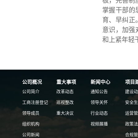
板，完善制
掌握干部的
育、早纠正
意识，加强
和上紧年轻
公司概况
重大事项
新闻中心
项目
公司简介
改革动态
通知公告
建设动
工商注册登记
巡视整改
领导关怀
安全生
领导成员
重大决议
行业动态
运营管
组织机构
视频展播
政策法
公司新闻
合规管