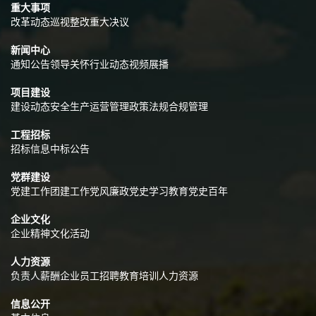
重大事项
改革动态
巡视整改
重大决议
新闻中心
通知公告
领导关怀
行业动态
视频展播
项目建设
建设动态
安全生产
运营管理
政策法规
合规管理
工程招标
招标信息
中标公告
党群建设
党建工作
团建工作
党风廉政
党史学习教育
党史百年
企业文化
企业精神
文化活动
人力资源
负责人薪酬
企业员工招聘
教育培训
人力资源
信息公开