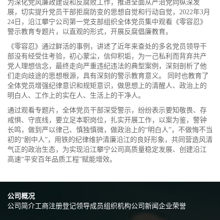
为深化党风廉政建设和反腐败工作，推进全面从严治党向纵深发
展，切实提升党员干部拒腐防变的思想自觉和行动自觉，2022年3月
24日，沿江攀宁公司第一党支部组织全体党员集中观看《零容忍》
警示教育专题片，以直观的形式，开展反腐倡廉教育。
《零容忍》通过鲜活的事例，讲述了近年来查处的多名党员领导干
部没有经受住考验，初心蒙尘，信仰积垢，为一己私利而背弃共产
党人理想信念，最终走向严重违纪违法的典型案例，深刻剖析了他
们走向歧途的思想根源，具有深刻的警示教育意义。 同时也教育了
全体党员增强纪律意识和规矩意识，做思想上的清醒人、政治上的
明白人、工作上的实在人、生活上的干净人。
通过观看专题片，全体党员干部深受警示，纷纷表示要知敬畏、存
戒惧、守底线，要立足本职岗位，扎实开展工作，以案为鉴，警钟
长鸣，做到严以律己、慎独慎微，做政治上的“明白人”，不做悔不当
初的“剧中人”，用铁的纪律维护清廉沿江的良好形象，共同营造风清
气正的政治生态，为实现沿江攀宁公司高质量稳定发展、创建沿江
高速“平安百年品质工程”赋能增效。
公司概况
公司简介
工商注册登记
领导成员
组织机构
公司新闻
企业荣誉