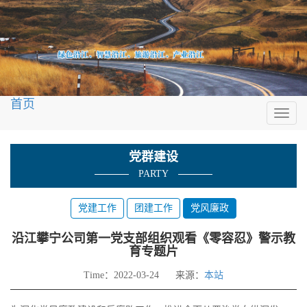
首页
Toggl
naviga
党群建设
PARTY
党建工作
团建工作
党风廉政
沿江攀宁公司第一党支部组织观看《零容忍》警示教
育专题片
Time：2022-03-24 来源：
本站